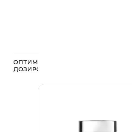
без необходимости п
Альфа-липоевая кисл
клеточных мембранах
выработки энергии и
нагрузке, избытке са
окислительным стрес
Дополнительно АЛК 
чувствительность кл
глюкозы для выработ
участвует в поддер
помогает снижать о
способствует подд
КОМУ ПОДОЙДЁТ
Продукт может быть 
при повышенной ут
при высокой интелл
при избытке сладко
в периоды возраст
при снижении качес
тем, кто ищет подд
ПОЧЕМУ ВЫБИРАЮТ
альфа-липоевая кис
поддержка клеточн
ЭТОТ ПРОДУКТ