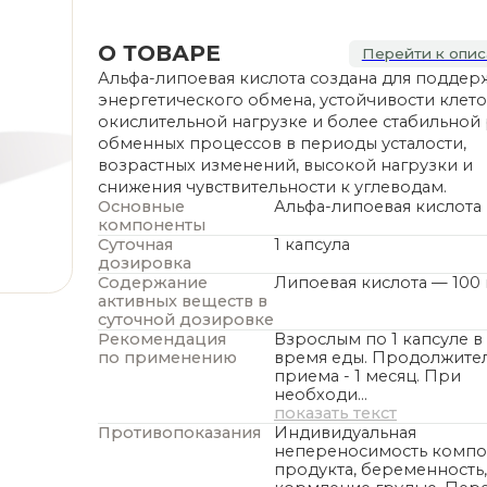
Альфа-липоевая кислота создана для поддержки
энергетического обмена, устойчивости клеток к
окислительной нагрузке и более стабильной работы
обменных процессов в периоды усталости,
возрастных изменений, высокой нагрузки и
снижения чувствительности к углеводам.
Основные
Альфа-липоевая кислота
компоненты
Суточная
1 капсула
дозировка
Содержание
Липоевая кислота — 100 мг
активных веществ в
суточной дозировке
Рекомендация
Взрослым по 1 капсуле в день во
по применению
время еды. Продолжительность
приема - 1 месяц. При
необходи…
показать текст
Противопоказания
Индивидуальная
непереносимость компонентов
продукта, беременность,
кормление грудью. Перед
прим…
показать текст
ПОДОЙДЕТ ЛИ ВАМ — ПРОЙТИ ТЕСТ