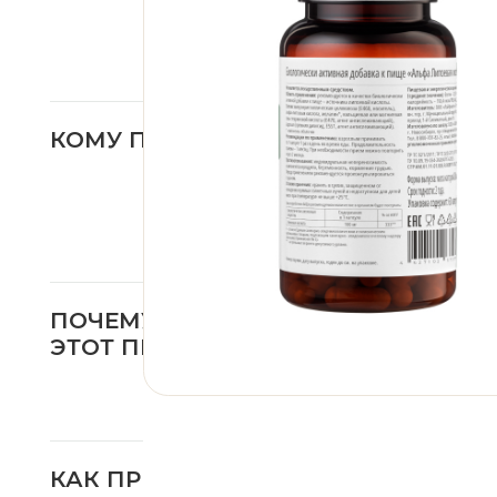
поддержка клеток п
подходит для курсо
удобный формат — 1 
моноформула без л
КАК ПРИНИМАТЬ
Взрослым —
по 1 кап
Принимать ежедне
Оптимально — курс
Желательно приним
Перед применением 
КАК УСИЛИТЬ ЭФФЕКТ
Принимать регуля
Поддержка клеточн
стабильного ежедн
Курс — от 3 месяц
Поддержка обменны
требует времени.
Приобретать курс 
Помогает не прер
результат.
Сочетать с Омега-
Омега-3 помогает 
устойчивость клето
Поддерживать дос
Магний особенно в