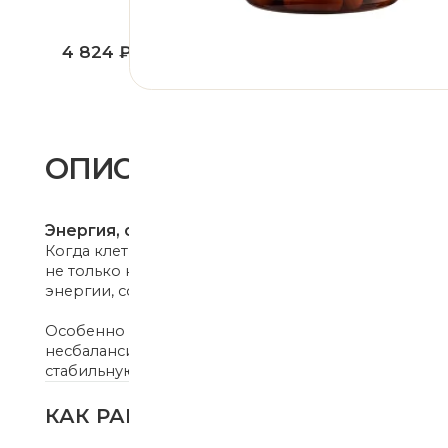
Энергия, обмен веществ и окислительная нагрузка
Когда клетки хуже справляются с выработкой энергии и з
не только на уровне усталости. Организму становится с
энергии, состояние кожи и восстановление после нагрузо
Особенно чувствительно это может проявляться при высок
несбалансированном питании и возрастных изменениях. 
стабильную работу клеточного обмена и процессов, связ
КАК РАБОТАЕТ ПРОДУКТ
При избытке сахара 
хуже реагировать на
внутрь клетки. Из-за
начинают получать м
повышаться резко и н
тягу к сладкому и ощ
Альфа-липоевая кисл
инсулину, благодаря 
использоваться для 
стабильно получать 
выраженной углеводн
ОПТИМАЛЬНАЯ
В одной капсуле сод
подходящая для рег
ДОЗИРОВКА
энергетического обм