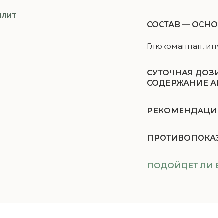
СУТОЧНАЯ ДОЗИРОВКА — 6
СОДЕРЖАНИЕ АКТИВНЫХ В
Полисахариды
РЕКОМЕНДАЦИИ ПО ПРИ
Инулин
Взрослым по 3 капсулы 2 раза
ПРОТИВОПОКАЗАНИЯ
достаточным количеством во
ПОДОЙДЕТ ЛИ ВАМ —
ПРОЙ
Беременность
Кормление грудью
Индивидуальная непере
Перед применением про
КАК УСИЛИТЬ