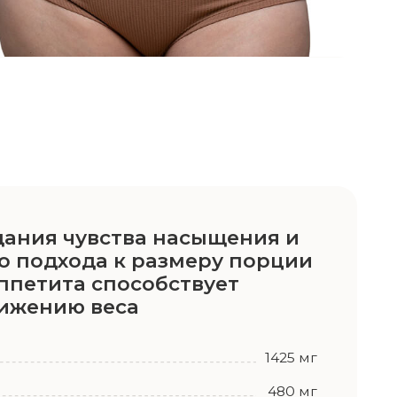
веса
1425 мг
480 мг
овка
1 месяц
2 банки