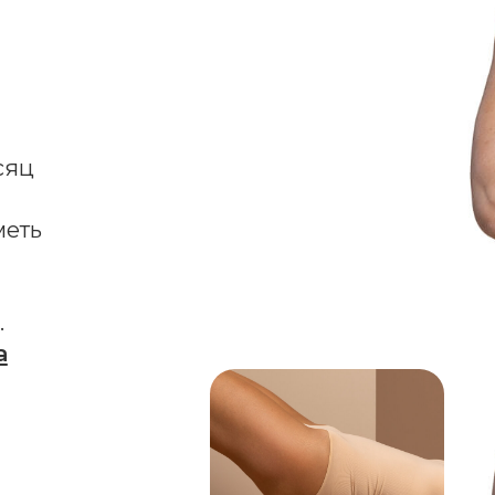
За счет создания ч
осознанного подход
Контроль Аппетита 