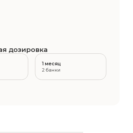
порций способствует снижению
ит к постепенному уменьшению