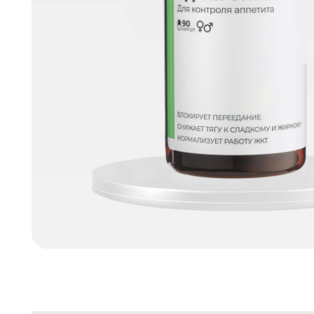
Уже через 5 дней
снижение аппетита и контроль перекусов:
Глюкоманнан увеличивается в объеме в желудке, со
насыщения и снижая желание перекусывать.
Снижение аппетита и контроль перекусов
Глюкоманнан увеличивается в объеме в желудке
ощущение насыщения и снижая желание перек
Улучшение работы кишечника
Инулин стимулирует рост полезной микрофлоры