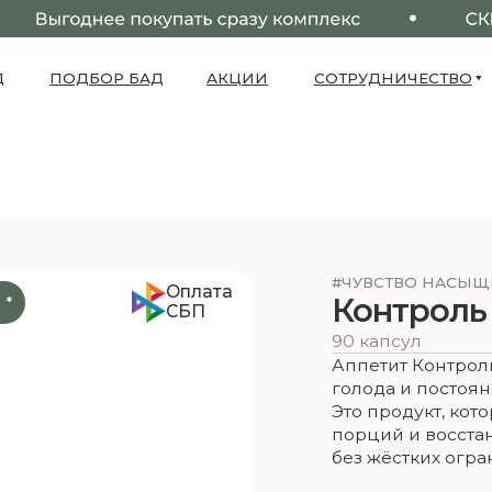
ПОДБОР БАД
АКЦИИ
СОТРУДНИЧЕСТВО
О НАС
#ЧУВСТВО НАСЫЩЕНИЯ
Оплата
Контроль Аппети
СБП
90 капсул
Аппетит Контроль создан для т
голода и постоянными перек
Это продукт, который способ
порций и восстановлению ес
без жёстких ограничений и в