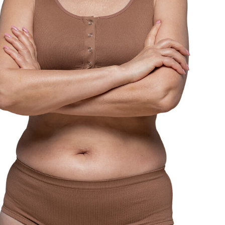
увства насыщения и
а к размеру порции
способствует