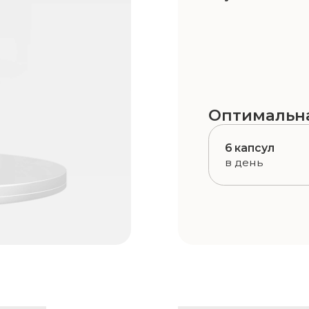
Уже через 3 недели
снижение веса
здавая ощущение
Контроль аппетита и уменьшение 
потребления калорий, что привод
массы тела.
, создавая
усывать
, улучшает