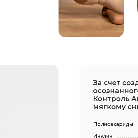
мягкому снижению 
Полисахариды
Инулин
Оптимальная дозир
6 капсул
в день