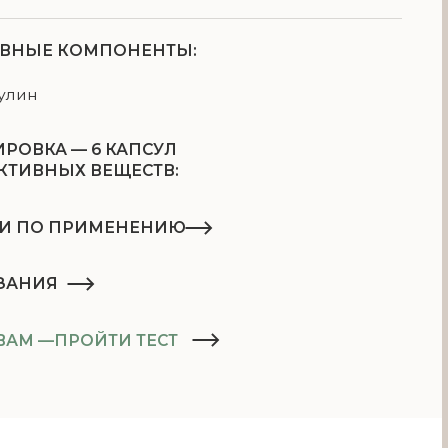
 КАПСУЛ
ЕЩЕСТВ:
1425 мг
МЕНЕНИЮ
480 мг
 в день во время еды, запивая
ды
ТИ ТЕСТ
носимость компонентов продукта
консультироваться с врачом