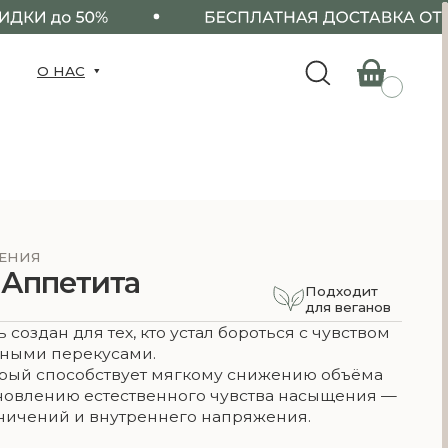
та
Подходит
для веганов
ех, кто устал бороться с чувством
усами.
ствует мягкому снижению объёма
тественного чувства насыщения —
нутреннего напряжения.