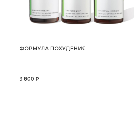
3 800 ₽
1
Постоянное чувство голода и срывы на
перекусы?
Комплекс Контроль Аппетита от
SOLOWAYS для контроля
перееданий
Выраженные изменения уже через месяц
регулярного приема
Разные дефициты в организме могут иметь
неожиданные и не самые очевидные
проявления, но их восполнение всегда