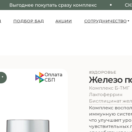
ПОДБОР БАД
АКЦИИ
СОТРУДНИЧЕСТВО
О НАС
#ЗДОРОВЬЕ
Оплата
Железо под кон
СБП
Комплекс Б-ТМГ
60 капс
Лактоферрин
90 капс
Бисглицинат железа
90 капс
Комплекс восполняет дефици
иммунную систему. Бисглицин
что улучшает уровень железа
чувствительных людей. Лакт
способствуют энергетическо
усвоению железа.