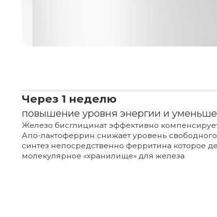
Эффективно восполняет дефицит железа
Бисглицинат железа в комбинации с лактоферр
витаминами группы B обеспечивает оптимальн
запасов железа, поддерживает уровень гемогло
ферритина, улучшает энергетический обмен и 
организма
Увеличивает биодоступность железа
Лактоферрин улучшает транспорт железа в клет
этом побочные эффекты. Это особенно полезно 