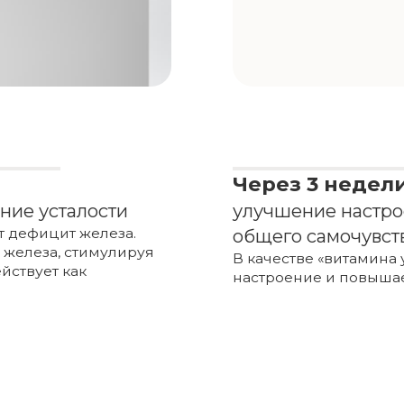
ином и
ое восполнение
бина и
общее состояние
ки, снижая при
для людей с