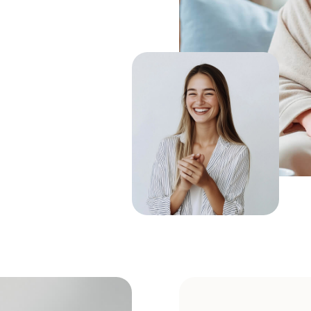
Запатентованные ф
эффективного усво
B9 метилфолат
TMG (триметилглицин)
Железо
B12 метилкобаламин
Лактоферрин