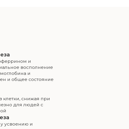
оению и
т поддерживать
кислородного
езо, повышает энергию и улучшает когнитивные функции, 
ваивать железо без вреда для пищеварения