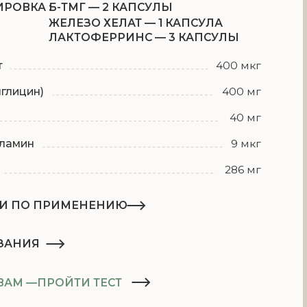
400 мг
40 мг
9 мкг
286 мг
МЕНЕНИЮ
ослым 3 капсулы в день с едой
 2 капсулы в день во время еды
ослым по 1 капсуле 1 раз в день
ТИ ТЕСТ
еносимость компонентов
ема