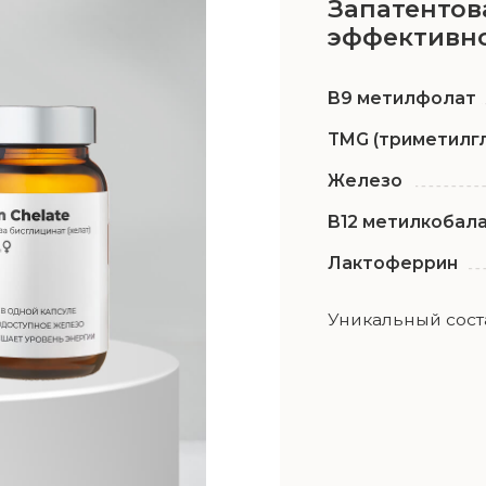
Уникальный состав, аналогов 
Через 3 недели
сталости
улучшение настроения и ког
цит железа.
общего самочувствияв
а, стимулируя
В качестве «витамина ума» бетаин
т как
настроение и повышает мозговую 