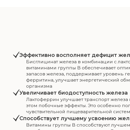
чувствительной пищеварительной системой
Способствует лучшему усвоению железа
Витамины группы B способствуют лучшему усв
метаболизму железа в организме. Они помогаю
синтез гемоглобина, что важно для улучшения 
обмена и предотвращения анемии
Комплекс восполняет жел
ус