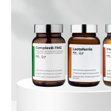
Через 1 неделю
повышение уровня энергии и уменьшение у
Железо бисглицинат эффективно компенсирует дефи
Апо-лактоферрин снижает уровень свободного желез
синтез непосредственно ферритина которое действуе
молекулярное «хранилище» для железа