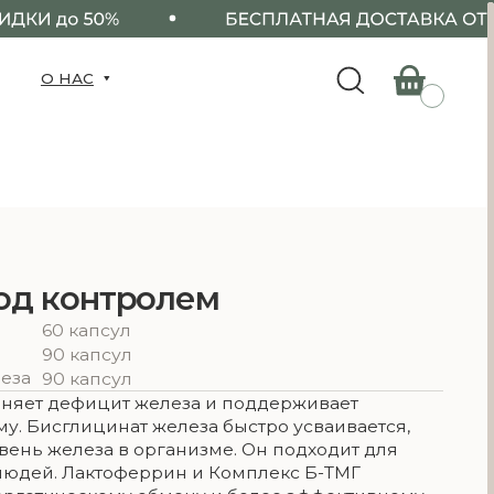
тролем
ул
ул
ул
т железа и поддерживает
ат железа быстро усваивается,
 в организме. Он подходит для
оферрин и Комплекс Б-ТМГ
му обмену и более эффективному