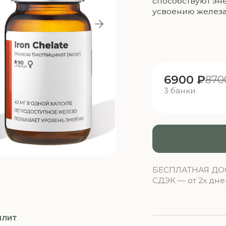
6900 ₽
8700 ₽
3 банки
Добави
БЕСПЛАТНАЯ ДОСТАВКА ОТ 15
СДЭК — от 2х дней
Почта Росси
СУТОЧНАЯ ДОЗИРОВКА :
Б-Т
ЖЕЛ
ЛАК
B9 метилфолат