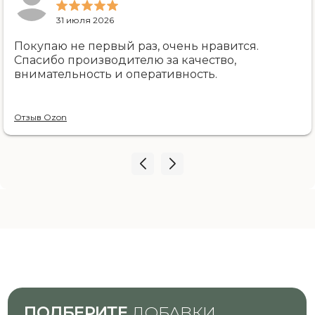
Внимание и память
31 июля 2026
Кожа и волоса
Покупаю не первый раз, очень нравится.
Здоровье суставов
Спасибо производителю за качество,
Гемоглобин
внимательность и оперативность.
Регулярность цикла
Состояние в менопаузе
Отзыв Ozon
Начать тест
УЗНАЙТЕ БОЛЬШЕ