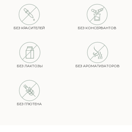
SOLOWAYS — ЭТО КАЧЕСТВО
И НАУЧНЫЙ ПОДХОД
ДОКАЗАННАЯ ЭФФЕКТИВНОСТЬ
Мы подтверждаем эффективность наших добавок
клиническими исследованиями по фармацевтическим
стандартам, которые публикуются топовыми
медицинскими изданиями категории Q1 и в
международной медицинской библиотеке PubMed
БЕСКОМПРОМИССНОЕ КАЧЕСТВО
Мы тщательно подбираем сырье с концентрацией
активных веществ не менее 70%, многократно выверяем
составы и оттачиваем технологию производства каждого
продукта, чтобы получить безупречное качество и
высокую эффективность