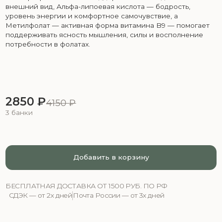
2850 ₽
4150 ₽
3 банки
Добавить в корзину
БЕСПЛАТНАЯ ДОСТАВКА ОТ 1500 РУБ. ПО РФ
СДЭК — от 2х дней
Почта России — от 3х дней
СУТОЧНАЯ ДОЗИРОВКА :
РЕСВЕРАТРОЛ — 1 КАПСУЛА
АЛЬФА‑ЛИПОЕВАЯ КИСЛОТА — 1 КАПСУЛА
МЕТИЛФОЛАТ — 1 ТАБЛЕТКА
МЕТИЛФОЛАТ:
Витамин B9 (L‑5‑метилфолат)
600 мкг
РЕСВЕРАТРОЛ:
Ресвератрол
150 мг
АЛЬФА‑ЛИПОЕВАЯ КИСЛОТА:
Липоевая кислота
100 мг