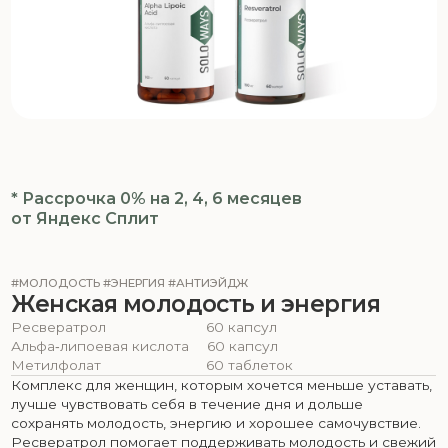
* Рассрочка 0% на 2, 4, 6 месяцев
от Яндекс Сплит
#МОЛОДОСТЬ #ЭНЕРГИЯ #АНТИЭЙДЖ
Женская молодость и энергия
Ресвератрол
60 капсул
Альфа‑липоевая кислота
60 капсул
Метилфолат
60 таблеток
Комплекс для женщин, которым хочется меньше уставать,
лучше чувствовать себя в течение дня и дольше
сохранять молодость, энергию и хорошее самочувствие.
Ресвератрол помогает поддерживать молодость и свежий
внешний вид, Альфа-липоевая кислота — бодрость,
уровень энергии и комфортное самочувствие, а
Метилфолат — активная форма витамина B9 — помогает
поддерживать ясность мышления, силы и восполнение
потребности в фолатах.