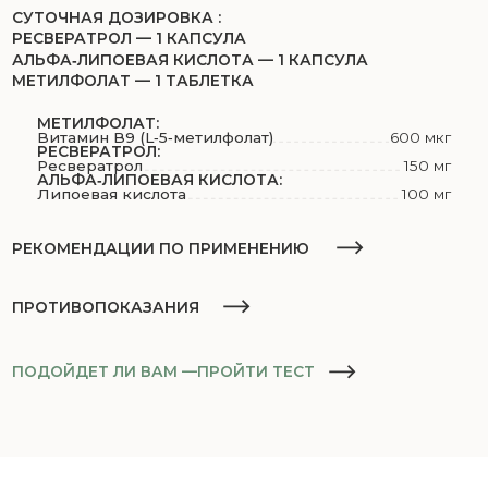
РЕКОМЕНДАЦИИ ПО ПРИМЕНЕНИЮ
Метилфолат
взрослым принимать по 1 таблетке 1 раз в
ПРОТИВОПОКАЗАНИЯ
день
Ресвератрол
взрослым принимать по 1 капсуле 1 раз в
день во время еды
Метилфолат — индивидуальная непереносимость
ПОДОЙДЕТ ЛИ ВАМ —
ПРОЙТИ ТЕСТ
Альфа‑липоевая кислота
взрослым принимать по 1
компонентов БАД
капсуле 1 раз в день во время еды
Ресвератрол — индивидуальная непереносимость
компонентов БАД, беременность и период
лактации
Альфа‑липоевая кислота — индивидуальная
непереносимость компонентов БАД
ПОДБЕРИТЕ
ДОБАВКИ
И ВИТАМИНЫ
ЗА 1 МИНУТУ
ЧТО ХОТИТЕ УЛУЧШИТЬ?
Сон
Иммунитет
Контроль веса и аппетита