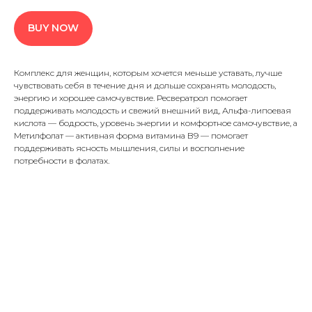
BUY NOW
Комплекс для женщин, которым хочется меньше уставать, лучше
чувствовать себя в течение дня и дольше сохранять молодость,
энергию и хорошее самочувствие. Ресвератрол помогает
КЛИЕНТАМ
Каталог БАД
поддерживать молодость и свежий внешний вид, Альфа-липоевая
О бренде
кислота — бодрость, уровень энергии и комфортное самочувствие, а
Новости
Метилфолат — активная форма витамина B9 — помогает
Доставка и оплата
поддерживать ясность мышления, силы и восполнение
потребности в фолатах.
КОНТАКТЫ
Юр. адрес:
г. Новосибирск, пр-кт Академика
Коптюга, дом 11
ОСТАЛИСЬ ВОПРОСЫ, ПИШИТЕ ИЛИ ЗВОНИТЕ НАМ
+7(800)707-82-25